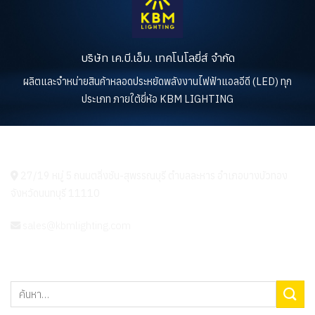
บริษัท เค.บี.เอ็ม. เทคโนโลยี่ส์ จำกัด
ผลิตและจำหน่ายสินค้าหลอดประหยัดพลังงานไฟฟ้าแอลอีดี (LED) ทุก
ประเภท ภายใต้ยี่ห้อ KBM LIGHTING
KBM LIGHTING
27/19 หมู่ 5 ถนนตลิ่งชัน-สุพรรณบุรี ตำบลละหาร อำเภอบางบัวทอง
จังหวัดนนทบุรี 11110
sales@kbmlighting.com
ค้นหา: