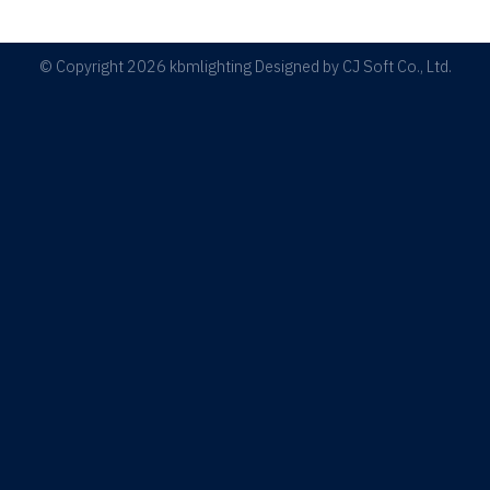
© Copyright 2026 kbmlighting Designed by
CJ Soft Co., Ltd.