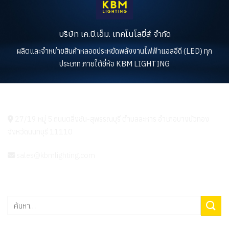
บริษัท เค.บี.เอ็ม. เทคโนโลยี่ส์ จำกัด
ผลิตและจำหน่ายสินค้าหลอดประหยัดพลังงานไฟฟ้าแอลอีดี (LED) ทุก
ประเภท ภายใต้ยี่ห้อ KBM LIGHTING
KBM LIGHTING
27/19 หมู่ 5 ถนนตลิ่งชัน-สุพรรณบุรี ตำบลละหาร อำเภอบางบัวทอง
จังหวัดนนทบุรี 11110
sales@kbmlighting.com
ค้นหา: