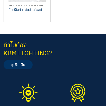
HUG TREE LIGHT SERIES KDTREE
ฮักทรีไลท์ 12วัตต์ 24โวลต์
ทำไมต้อง
KBM LIGHTING?
ดูเพิ่มเติม