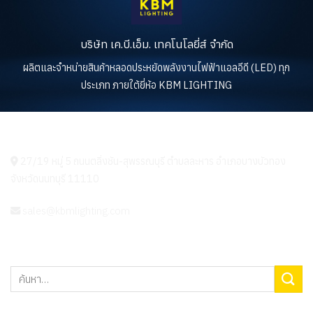
บริษัท เค.บี.เอ็ม. เทคโนโลยี่ส์ จำกัด
ผลิตและจำหน่ายสินค้าหลอดประหยัดพลังงานไฟฟ้าแอลอีดี (LED) ทุก
ประเภท ภายใต้ยี่ห้อ KBM LIGHTING
KBM LIGHTING
27/19 หมู่ 5 ถนนตลิ่งชัน-สุพรรณบุรี ตำบลละหาร อำเภอบางบัวทอง
จังหวัดนนทบุรี 11110
sales@kbmlighting.com
ค้นหา: