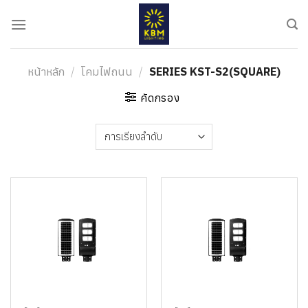
ข้าม
ไป
ยัง
เนื้อหา
หน้าหลัก
/
โคมไฟถนน
/
SERIES KST-S2(SQUARE)
คัดกรอง