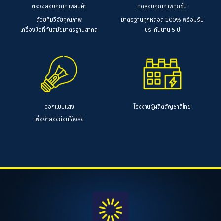
ตรวจสอบคุณภาพสินค้า
ทดสอบคุณภาพทุกชิ้น
ด้วยทีมวิจัยคุณภาพ
มาตรฐานทุกหลอด 100%
พร้อมรับ
เครื่องมือที่ทันสมัยมาตรฐานสากล
ประกันนาน 5 ปี
ออกแบบแสง
โรงงานผู้ผลิตสัญชาติไทย
เพื่อจำลองก่อนใช้จริง