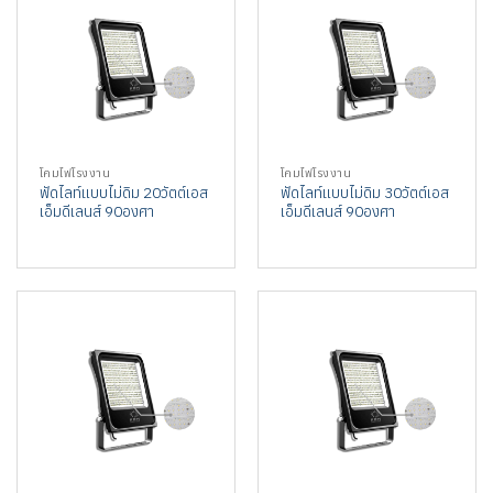
โคมไฟโรงงาน
โคมไฟโรงงาน
ฟัดไลท์แบบไม่ดิม 20วัตต์เอส
ฟัดไลท์แบบไม่ดิม 30วัตต์เอส
เอ็มดีเลนส์ 90องศา
เอ็มดีเลนส์ 90องศา