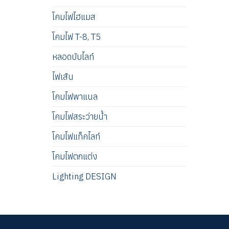
โคมไฟไฮแมส
โคมไฟ T-8, T5
หลอดบับไลท์
ไฟเส้น
โคมไฟพาแนล
โคมไฟสระว่ายน้ำ
โคมไฟแท็คไลท์
โคมไฟตกแต่ง
Lighting DESIGN