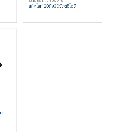
SERIES KTL 300 A/B
แท็คไลท์ 20ถึง30วัตต์ชีโอบี
าว