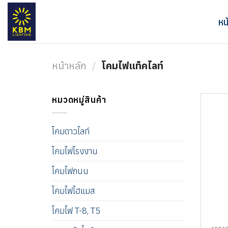
ข้าม
ไป
หน
ยัง
เนื้อหา
หน้าหลัก
/
โคมไฟแท็คไลท์
หมวดหมู่สินค้า
โคมดาวไลท์
โคมไฟโรงงาน
โคมไฟถนน
โคมไฟไฮแมส
โคมไฟ T-8, T5