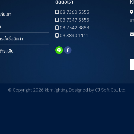
ติดต่อเรา
K
08 7360 5555
วกับเรา
08 7347 5555
บา
า
08 7542 8888
09 3830 1111
ารสั่งซื้อสินค้า
ชำระเงิน
ค้
© Copyright 2026 kbmlighting Designed by
CJ Soft Co., Ltd.