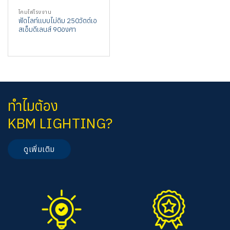
โคมไฟโรงงาน
ฟัดไลท์แบบไม่ดิม 250วัตต์เอ
สเอ็มดีเลนส์ 90องศา
ทำไมต้อง
KBM LIGHTING?
ดูเพิ่มเติม