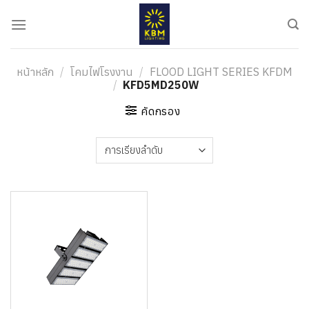
ข้าม
ไป
ยัง
เนื้อหา
หน้าหลัก
/
โคมไฟโรงงาน
/
FLOOD LIGHT SERIES KFDM
/
KFD5MD250W
คัดกรอง