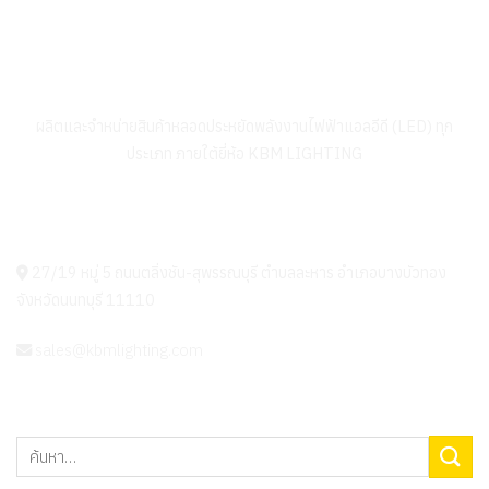
บริษัท เค.บี.เอ็ม. เทคโนโลยี่ส์ จำกัด
ผลิตและจำหน่ายสินค้าหลอดประหยัดพลังงานไฟฟ้าแอลอีดี (LED) ทุก
ประเภท ภายใต้ยี่ห้อ KBM LIGHTING
KBM LIGHTING
27/19 หมู่ 5 ถนนตลิ่งชัน-สุพรรณบุรี ตำบลละหาร อำเภอบางบัวทอง
จังหวัดนนทบุรี 11110
sales@kbmlighting.com
ค้นหา: