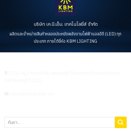
บริษัท เค.บี.เอ็ม. เทคโนโลยี่ส์ จำกัด
ผลิตและจำหน่ายสินค้าหลอดประหยัดพลังงานไฟฟ้าแอลอีดี (LED) ทุก
ประเภท ภายใต้ยี่ห้อ KBM LIGHTING
KBM LIGHTING
27/19 หมู่ 5 ถนนตลิ่งชัน-สุพรรณบุรี ตำบลละหาร อำเภอบางบัวทอง
จังหวัดนนทบุรี 11110
sales@kbmlighting.com
ค้นหา: