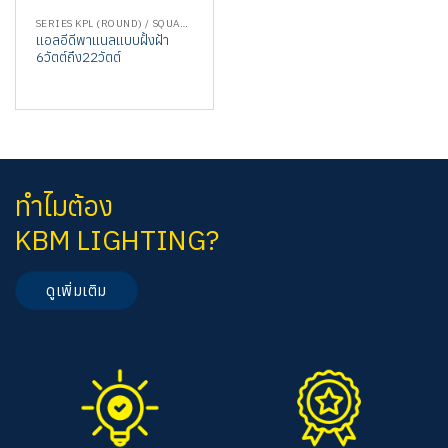
SERIES KPL (ROUND) / SQUARE
แอลอีดีพาแนลแบบฝั้งฝ้า
6วัตต์ถึง22วัตต์
ทำไมต้อง
KBM LIGHTING?
ดูเพิ่มเติม