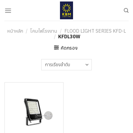
ข้าม
ไป
ยัง
เนื้อหา
หน้าหลัก
/
โคมไฟโรงงาน
/
FLOOD LIGHT SERIES KFD-L
/
KFDL30W
คัดกรอง