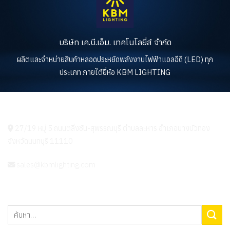
บริษัท เค.บี.เอ็ม. เทคโนโลยี่ส์ จำกัด
ผลิตและจำหน่ายสินค้าหลอดประหยัดพลังงานไฟฟ้าแอลอีดี (LED) ทุก
ประเภท ภายใต้ยี่ห้อ KBM LIGHTING
KBM LIGHTING
27/19 หมู่ 5 ถนนตลิ่งชัน-สุพรรณบุรี ตำบลละหาร อำเภอบางบัวทอง
จังหวัดนนทบุรี 11110
sales@kbmlighting.com
ค้นหา: