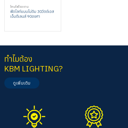
โคมไฟโรงงาน
ฟัดไลท์แบบไม่ดิม 30วัตต์เอส
เอ็มดีเลนส์ 90องศา
ทำไมต้อง
KBM LIGHTING?
ดูเพิ่มเติม