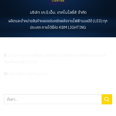
บริษัท เค.บี.เอ็ม. เทคโนโลยี่ส์ จำกัด
ผลิตและจำหน่ายสินค้าหลอดประหยัดพลังงานไฟฟ้าแอลอีดี (LED) ทุก
ประเภท ภายใต้ยี่ห้อ KBM LIGHTING
KBM LIGHTING
27/19 หมู่ 5 ถนนตลิ่งชัน-สุพรรณบุรี ตำบลละหาร อำเภอบางบัวทอง
จังหวัดนนทบุรี 11110
sales@kbmlighting.com
ค้นหา:
เมนู