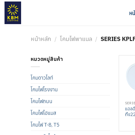
ข้าม
ไป
หน
ยัง
เนื้อหา
หน้าหลัก
/
โคมไฟพาแนล
/
SERIES KPLF
หมวดหมู่สินค้า
โคมดาวไลท์
โคมไฟโรงงาน
โคมไฟถนน
SERI
แอลอ
โคมไฟไฮแมส
ถึง22
โคมไฟ T-8, T5