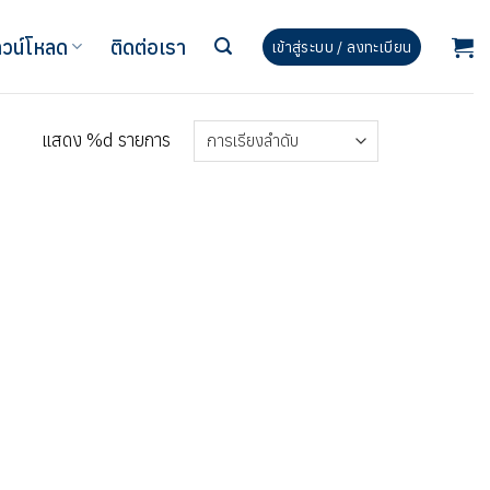
วน์โหลด
ติดต่อเรา
เข้าสู่ระบบ / ลงทะเบียน
แสดง %d รายการ