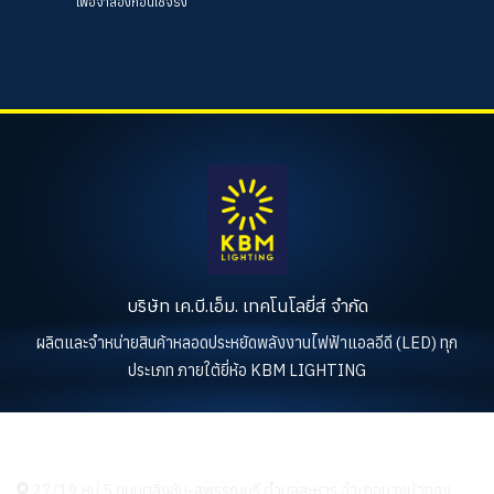
เพื่อจำลองก่อนใช้จริง
บริษัท เค.บี.เอ็ม. เทคโนโลยี่ส์ จำกัด
ผลิตและจำหน่ายสินค้าหลอดประหยัดพลังงานไฟฟ้าแอลอีดี (LED) ทุก
ประเภท ภายใต้ยี่ห้อ KBM LIGHTING
KBM LIGHTING
27/19 หมู่ 5 ถนนตลิ่งชัน-สุพรรณบุรี ตำบลละหาร อำเภอบางบัวทอง