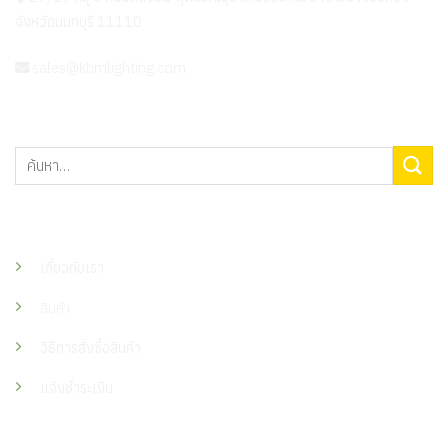
จังหวัดนนทบุรี 11110
sales@kbmlighting.com
ค้นหา:
เมนู
เกี่ยวกับเรา
สินค้า
วิธีการสั่งซื้อสินค้า
แจ้งชำระเงิน