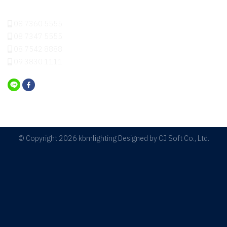
ติดต่อเรา
08 7360 5555
08 7347 5555
08 7542 8888
09 3830 1111
© Copyright 2026 kbmlighting Designed by
CJ Soft Co., Ltd.