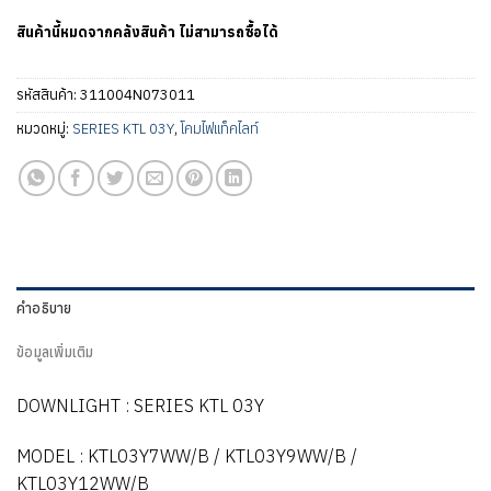
สินค้านี้หมดจากคลังสินค้า ไม่สามารถซื้อได้
รหัสสินค้า:
311004N073011
หมวดหมู่:
SERIES KTL 03Y
,
โคมไฟแท็คไลท์
คำอธิบาย
ข้อมูลเพิ่มเติม
DOWNLIGHT : SERIES KTL 03Y
MODEL : KTL03Y7WW/B / KTL03Y9WW/B /
KTL03Y12WW/B