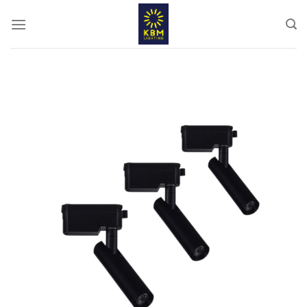
ข้าม
ไป
ยัง
เนื้อหา