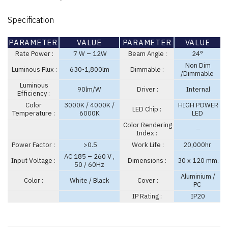
Specification
PARAMETER
VALUE
PARAMETER
VALUE
Rate Power :
7 W – 12W
Beam Angle :
24°
Non Dim
Luminous Flux :
630-1,800lm
Dimmable :
/Dimmable
Luminous
90lm/W
Driver :
Internal
Efficiency :
Color
3000K / 4000K /
HIGH POWER
LED Chip :
Temperature :
6000K
LED
Color Rendering
–
Index :
Power Factor :
>0.5
Work Life :
20,000hr
AC 185 – 260 V ,
Input Voltage :
Dimensions :
30 x 120 mm.
50 / 60Hz
Aluminium /
Color :
White / Black
Cover :
PC
IP Rating :
IP20