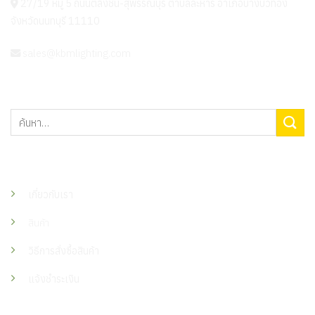
27/19 หมู่ 5 ถนนตลิ่งชัน-สุพรรณบุรี ตำบลละหาร อำเภอบางบัวทอง
จังหวัดนนทบุรี 11110
sales@kbmlighting.com
ค้นหา:
เมนู
เกี่ยวกับเรา
สินค้า
วิธีการสั่งซื้อสินค้า
แจ้งชำระเงิน