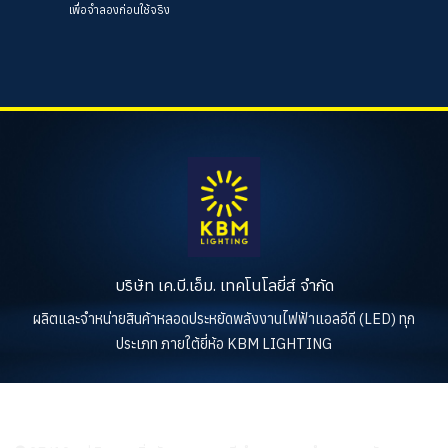
เพื่อจำลองก่อนใช้จริง
บริษัท เค.บี.เอ็ม. เทคโนโลยี่ส์ จำกัด
ผลิตและจำหน่ายสินค้าหลอดประหยัดพลังงานไฟฟ้าแอลอีดี (LED) ทุก
ประเภท ภายใต้ยี่ห้อ KBM LIGHTING
KBM LIGHTING