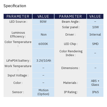
Specification
PARAMETER
VALUE
PARAMETER
VALUE
LED Source :
80W
Beam Angle :
–
Solar panel :
10W
Luminous
Non
Driver :
Internal
Efficiency :
Color Temperature
6000K
LED Chip :
SMD
:
Color Rendering
–
Index :
LiFeP04 battery :
3.2V/10Ah
Work Temperature
–
Dimensions :
–
:
Input Voltage :
–
ABS +
Color :
–
Materials :
Glass
Motion
Sensor :
IP Rating :
IP65
(Option)