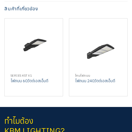
สินค้าที่เกี่ยวข้อง
SERIES KST X1
โคมไฟถนน
ไฟถนน 60วัตต์เอสเอ็มดี
ไฟถนน 240วัตต์เอสเอ็มดี
ทำไมต้อง
KBM LIGHTING?