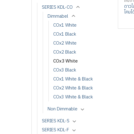
โคมดา
ดาวไล
SERIES KDL-CO
โคมได
Dimmabel
COx1 White
COx1 Black
COx2 White
COx2 Black
COx3 White
COx3 Black
COx1 White & Black
COx2 White & Black
COx3 White & Black
Non Dimmable
SERIES KDL-S
SERIES KDL-F