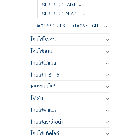
SERIES KDL-ADJ
SERIES KDLM-ADJ
ACCESSORIES LED DOWNLIGHT
โคมไฟโรงงาน
โคมไฟถนน
โคมไฟไฮแมส
โคมไฟ T-8, T5
หลอดบับไลท์
ไฟเส้น
โคมไฟพาแนล
โคมไฟสระว่ายน้ำ
โคมไฟแท็คไลท์