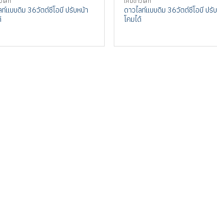
วไลท์
โคมดาวไลท์
ท์แบบดิม 36วัตต์ชีโอบี ปรับหน้า
ดาวไลท์แบบดิม 36วัตต์ชีโอบี ปรับ
้
โคมได้