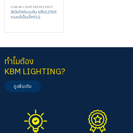
LINEAR LIGHT SERIES KDLP
ลิเนียไลท์แบบดิม 6ถึง12วัตต์
ระบบดีเอ็มเอ็ค512
ทำไมต้อง
KBM LIGHTING?
ดูเพิ่มเติม