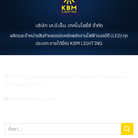
บริษัท เค.บี.เอ็ม. เทคโนโลยี่ส์ จำกัด
ผลิตและจำหน่ายสินค้าหลอดประหยัดพลังงานไฟฟ้าแอลอีดี (LED) ทุก
ประเภท ภายใต้ยี่ห้อ KBM LIGHTING
KBM LIGHTING
27/19 หมู่ 5 ถนนตลิ่งชัน-สุพรรณบุรี ตำบลละหาร อำเภอบางบัวทอง
จังหวัดนนทบุรี 11110
sales@kbmlighting.com
ค้นหา: