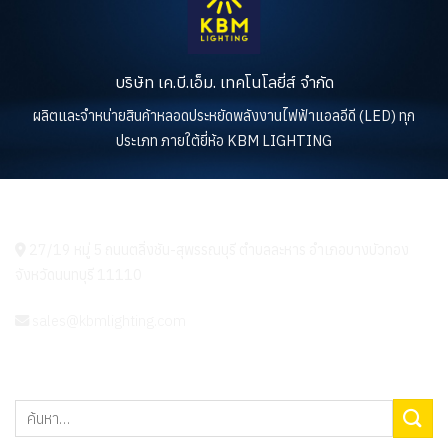
บริษัท เค.บี.เอ็ม. เทคโนโลยี่ส์ จำกัด
ผลิตและจำหน่ายสินค้าหลอดประหยัดพลังงานไฟฟ้าแอลอีดี (LED) ทุก
ประเภท ภายใต้ยี่ห้อ KBM LIGHTING
KBM LIGHTING
27/19 หมู่ 5 ถนนตลิ่งชัน-สุพรรณบุรี ตำบลละหาร อำเภอบางบัวทอง
จังหวัดนนทบุรี 11110
sales@kbmlighting.com
ค้นหา: