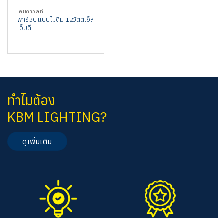
โคมดาวไลท์
พาร์30 แบบไม่ดิม 12วัตต์เอ็ส
เอ็มดี
ทำไมต้อง
KBM LIGHTING?
ดูเพิ่มเติม