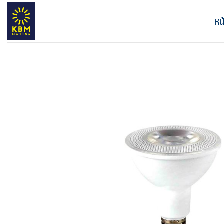
ข้าม
ไป
หน
ยัง
เนื้อหา