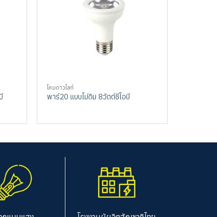
โคมดาวไลท์
โคมดาวไลท์
เออาตองหนึ
ี
พาร์20 แบบไม่ดิม 8วัตต์ชีโอบี
มดี
อกแบบแสง
โรงงานผู้ผลิตสัญชาติไทย