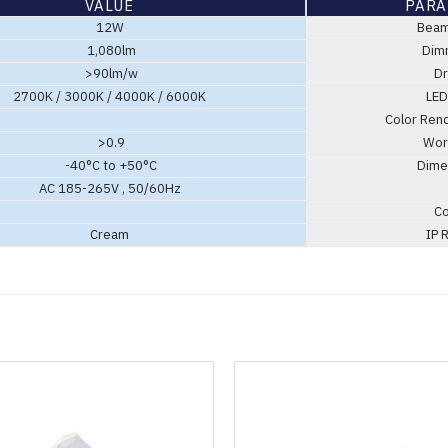
VALUE
PARA
12W
Beam 
1,080lm
Dimm
>90lm/w
Dri
2700K / 3000K / 4000K / 6000K
LED 
Color Rend
>0.9
Work
-40°C to +50°C
Dimen
AC 185-265V , 50/60Hz
Co
Cream
IP R