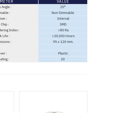
METER
VALUE
Angle :
25°
able :
Non-Dimmable
ver :
Internal
Chip :
SMD
ering Index :
>80 Ra
 Life :
>20,000 Hours
sions :
95 x 120 mm.
ver :
Plastic
ating :
20