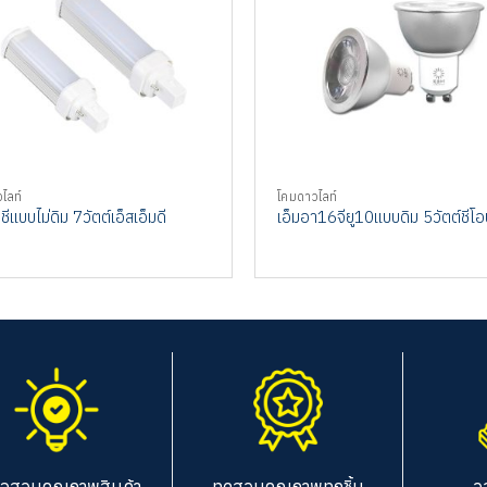
ไลท์
โคมดาวไลท์
ีแบบไม่ดิม 7วัตต์เอ็สเอ็มดี
เอ็มอา16จียู10แบบดิม 5วัตต์ชีโอบ
จสอบคุณภาพสินค้า
ทดสอบคุณภาพทุกชิ้น
อ