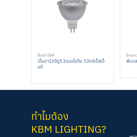
โคมดาวไลท์
โคมดาว
เอ็มอา16จียู5.3แบบไม่ดิม 5วัตต์เอ็สเอ็
พีแอลช
มดี
ทำไมต้อง
KBM LIGHTING?
ตรว