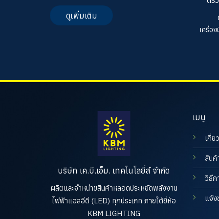
ดูเพิ่มเติม
เครื่อ
เมนู
เกี่ย
สินค้
บริษัท เค.บี.เอ็ม. เทคโนโลยี่ส์ จำกัด
วิธีก
ผลิตและจำหน่ายสินค้าหลอดประหยัดพลังงาน
แจ้ง
ไฟฟ้าแอลอีดี (LED) ทุกประเภท ภายใต้ยี่ห้อ
KBM LIGHTING