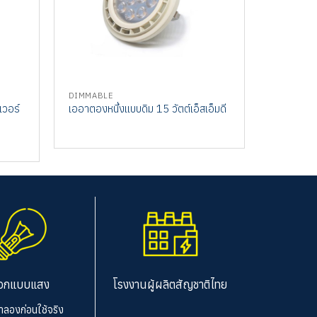
DIMMABLE
DIMMABL
เวอร์
เออาตองหนึ่งแบบดิม 15 วัตต์เอ็สเอ็มดี
เอ็มอา16อ
อกแบบแสง
โรงงานผู้ผลิตสัญชาติไทย
จำลองก่อนใช้จริง