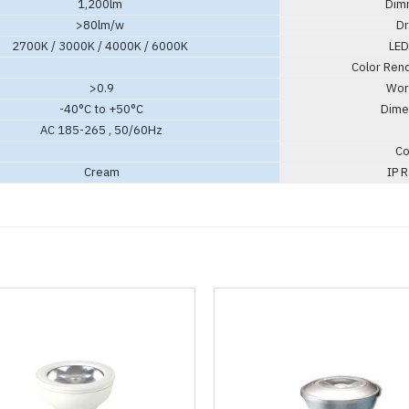
1,200lm
Dimm
>80lm/w
Dri
2700K / 3000K / 4000K / 6000K
LED 
Color Rend
>0.9
Work
-40°C to +50°C
Dimen
AC 185-265 , 50/60Hz
Co
Cream
IP R