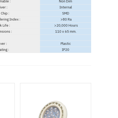
able :
Non Dim
ver :
Internal
Chip :
SMD
ering Index :
>80 Ra
 Life :
>20,000 Hours
sions :
110 x 65 mm.
ver :
Plastic
ating :
IP20