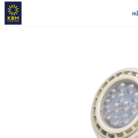
ข้าม
ไป
หน
ยัง
เนื้อหา