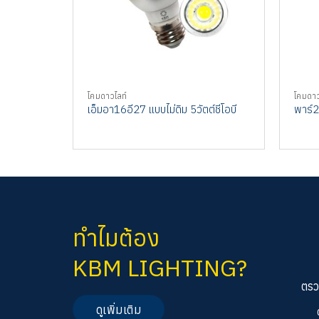
โคมดาวไลท์
โคมดาว
เอ็มอา16อี27 แบบไม่ดิม 5วัตต์ชีโอบี
พาร์20
ทำไมต้อง
KBM LIGHTING?
ตรว
ดูเพิ่มเติม