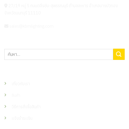
27/19 หมู่ 5 ถนนตลิ่งชัน-สุพรรณบุรี ตำบลละหาร อำเภอบางบัวทอง
จังหวัดนนทบุรี 11110
sales@kbmlighting.com
ค้นหา:
เมนู
เกี่ยวกับเรา
สินค้า
วิธีการสั่งซื้อสินค้า
แจ้งชำระเงิน