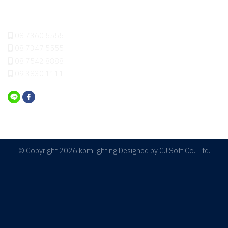
ติดต่อเรา
08 7360 5555
08 7347 5555
08 7542 8888
09 3830 1111
© Copyright 2026 kbmlighting Designed by
CJ Soft Co., Ltd.