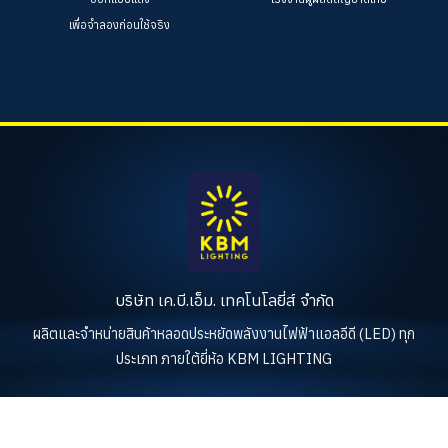
เพื่อจำลองก่อนใช้จริง
บริษัท เค.บี.เอ็ม. เทคโนโลยี่ส์ จำกัด
ผลิตและจำหน่ายสินค้าหลอดประหยัดพลังงานไฟฟ้าแอลอีดี (LED) ทุก
ประเภท ภายใต้ยี่ห้อ KBM LIGHTING
KBM LIGHTING