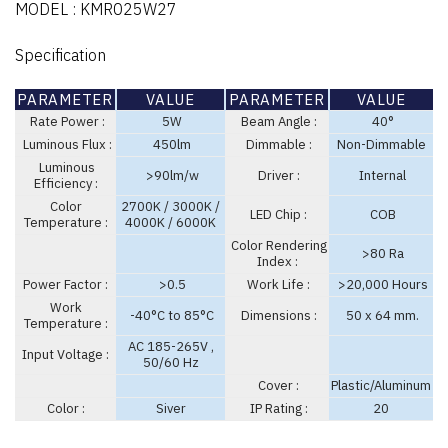
MODEL : KMR025W27
Specification
PARAMETER
VALUE
PARAMETER
VALUE
Rate Power :
5W
Beam Angle :
40°
Luminous Flux :
450lm
Dimmable :
Non-Dimmable
Luminous
>90lm/w
Driver :
Internal
Efficiency :
Color
2700K / 3000K /
LED Chip :
COB
Temperature :
4000K / 6000K
Color Rendering
>80 Ra
Index :
Power Factor :
>0.5
Work Life :
>20,000 Hours
Work
-40°C to 85°C
Dimensions :
50 x 64 mm.
Temperature :
AC 185-265V ,
Input Voltage :
50/60 Hz
Cover :
Plastic/Aluminum
Color :
Siver
IP Rating :
20