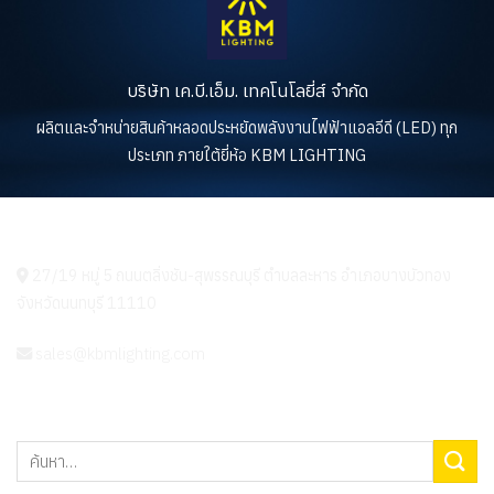
บริษัท เค.บี.เอ็ม. เทคโนโลยี่ส์ จำกัด
ผลิตและจำหน่ายสินค้าหลอดประหยัดพลังงานไฟฟ้าแอลอีดี (LED) ทุก
ประเภท ภายใต้ยี่ห้อ KBM LIGHTING
KBM LIGHTING
27/19 หมู่ 5 ถนนตลิ่งชัน-สุพรรณบุรี ตำบลละหาร อำเภอบางบัวทอง
จังหวัดนนทบุรี 11110
sales@kbmlighting.com
ค้นหา: