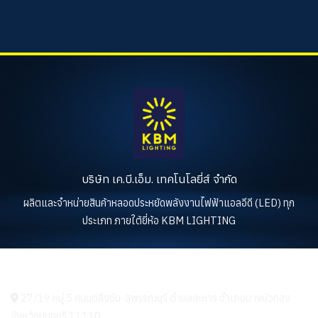
บริษัท เค.บี.เอ็ม. เทคโนโลยี่ส์ จำกัด
ผลิตและจำหน่ายสินค้าหลอดประหยัดพลังงานไฟฟ้าแอลอีดี (LED) ทุก
ประเภท ภายใต้ยี่ห้อ KBM LIGHTING
KBM LIGHTING
27/19 หมู่ 5 ถนนตลิ่งชัน-สุพรรณบุรี ตำบลละหาร อำเภอบางบัวทอง
จังหวัดนนทบุรี 11110