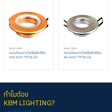
โคมดาวไลท์
โคมดาวไลท์
กรอบโคมดาวไลท์ฝังฝ้าสีส้ม
กรอบโคมดาวไลท์ฝังฝ้าสีเงิน
ทอง ขนาด 79*26 มิล
พ่น ขนาด 79*26 มิล
ทำไมต้อง
KBM LIGHTING?