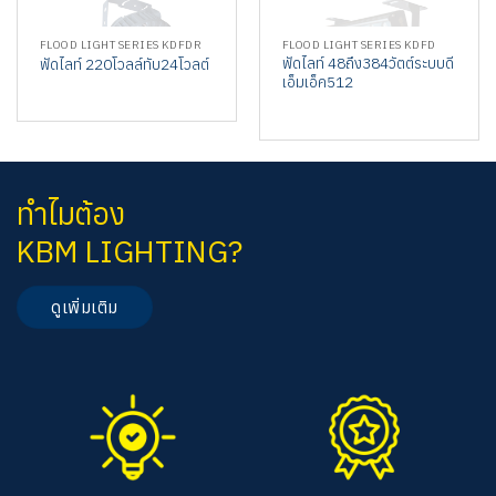
FLOOD LIGHT SERIES KDFDR
FLOOD LIGHT SERIES KDFD
ฟัดไลท์ 48ถึง384วัตต์ระบบดี
ฟัดไลท์ 220โวลล์ทับ24โวลต์
เอ็มเอ็ค512
ทำไมต้อง
KBM LIGHTING?
ดูเพิ่มเติม