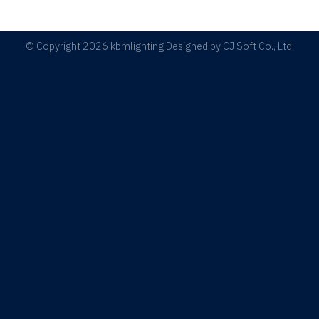
© Copyright 2026 kbmlighting Designed by
CJ Soft Co., Ltd.