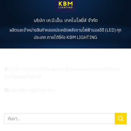
บริษัท เค.บี.เอ็ม. เทคโนโลยี่ส์ จำกัด
ผลิตและจำหน่ายสินค้าหลอดประหยัดพลังงานไฟฟ้าแอลอีดี (LED) ทุก
ประเภท ภายใต้ยี่ห้อ KBM LIGHTING
KBM LIGHTING
27/19 หมู่ 5 ถนนตลิ่งชัน-สุพรรณบุรี ตำบลละหาร อำเภอบางบัวทอง
จังหวัดนนทบุรี 11110
sales@kbmlighting.com
ค้นหา: