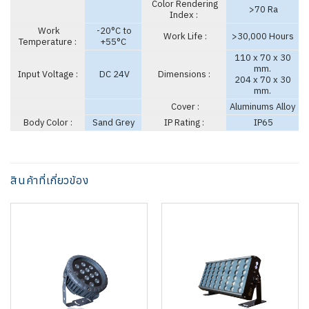
Color Rendering
>70 Ra
Index :
Work
-20°C to
Work Life :
>30,000 Hours
Temperature :
+55°C
110 x 70 x 30
mm.
Input Voltage :
DC 24V
Dimensions :
204 x 70 x 30
mm.
Cover :
Aluminums Alloy
Body Color :
Sand Grey
IP Rating :
IP65
สินค้าที่เกี่ยวข้อง