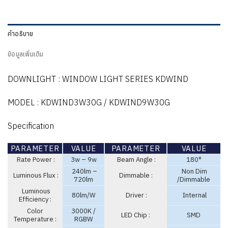
คำอธิบาย
ข้อมูลเพิ่มเติม
DOWNLIGHT : WINDOW LIGHT SERIES KDWIND
MODEL : KDWIND3W30G / KDWIND9W30G
Specification
PARAMETER
VALUE
PARAMETER
VALUE
Rate Power :
3w – 9w
Beam Angle :
180°
240lm –
Non Dim
Luminous Flux :
Dimmable :
720lm
/Dimmable
Luminous
80lm/W
Driver :
Internal
Efficiency :
Color
3000K /
LED Chip :
SMD
Temperature :
RGBW