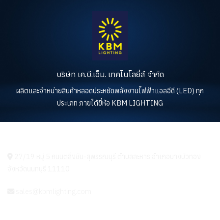
บริษัท เค.บี.เอ็ม. เทคโนโลยี่ส์ จำกัด
ผลิตและจำหน่ายสินค้าหลอดประหยัดพลังงานไฟฟ้าแอลอีดี (LED) ทุก
ประเภท ภายใต้ยี่ห้อ KBM LIGHTING
KBM LIGHTING
27/19 หมู่ 5 ถนนตลิ่งชัน-สุพรรณบุรี ตำบลละหาร อำเภอบางบัวทอง
จังหวัดนนทบุรี 11110
sales@kbmlighting.com