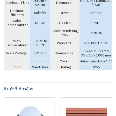
480lm /
Non Dim / Dimmable
Luminous Flux :
Dimmable :
960lm
/ RGB
Luminous
80lm/W
Driver :
Internal
Efficiency :
Color
RGBW
LED Chip :
SMD
Temperature :
Color Rendering
>70 Ra
Index :
Work
-20°C to
Work Life :
>30,000 Hours
Temperature :
+55°C
35 x 65 x 500 mm.
Input Voltage :
DC 24 V
Dimensions :
35 x 65 x 1000 mm.
Cover :
Aluminums Alloy / PC
Color :
Sand Grey
IP Rating :
IP65
สินค้าที่เกี่ยวข้อง