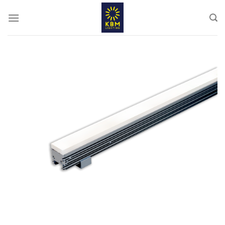
ข้าม
ไป
ยัง
เนื้อหา