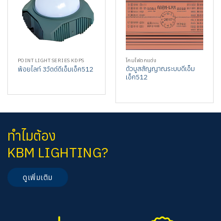
POINT LIGHT SERIES KDPS
โคมไฟตกแต่ง
ตัวบูสสัญญาณระบบดีเอ็ม
พ้อยไลท์ 3วัตต์ดีเอ็มเอ็ค512
เอ็ก512
ทำไมต้อง
KBM LIGHTING?
ดูเพิ่มเติม