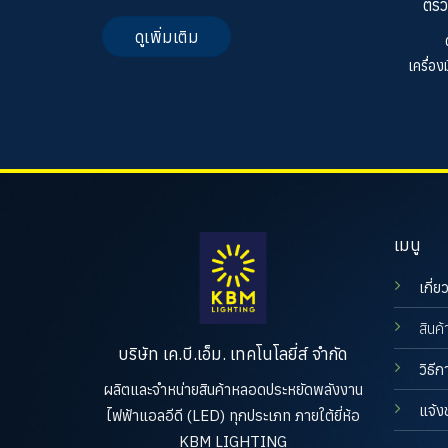
ตรว
ดูเพิ่มเติม
เครื่อ
เมนู
เกี่ย
สินค้
บริษัท เค.บี.เอ็ม. เทคโนโลยี่ส์ จำกัด
วิธีก
ผลิตและจำหน่ายสินค้าหลอดประหยัดพลังงาน
แจ้ง
ไฟฟ้าแอลอีดี (LED) ทุกประเภท ภายใต้ยี่ห้อ
KBM LIGHTING