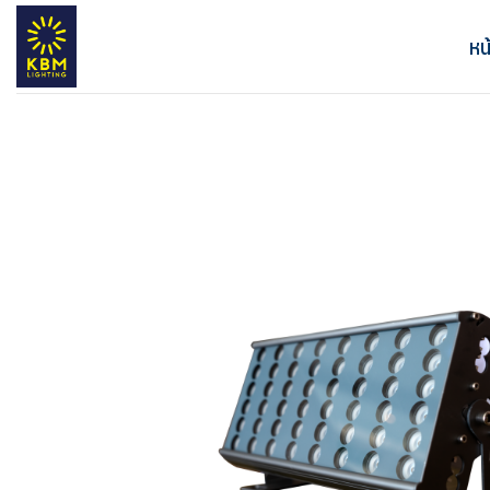
ข้าม
ไป
หน
ยัง
เนื้อหา