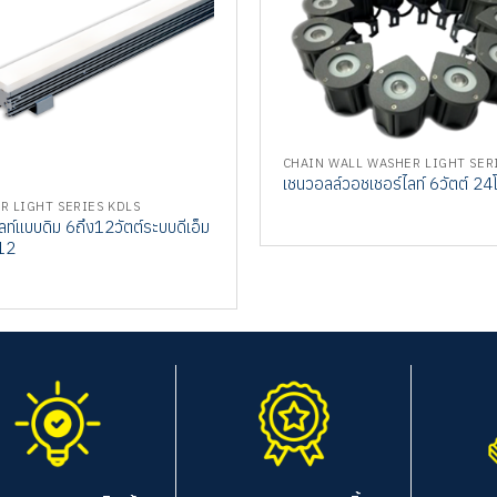
เชนวอลล์วอชเชอร์ไลท์ 6วัตต์ 24
R LIGHT SERIES KDLS
ยไลท์แบบดิม 6ถึง12วัตต์ระบบดีเอ็ม
12