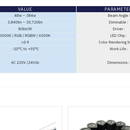
VALUE
PARAMETE
48w – 384w
Beam Angle :
3,840lm – 30,720lm
Dimmable :
80lm/W
Driver :
3000K / RGB / RGBW / 6500K
LED Chip :
>0.9
Color Rendering I
-20°C to +55°C
Work Life :
AC 220V /24Vdc
Dimensions :