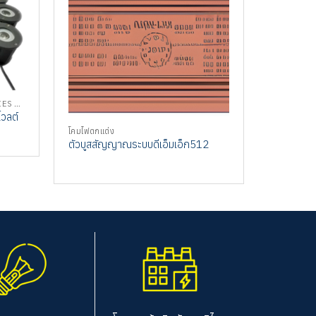
CHAIN WALL WASHER LIGHT SERIES KDWALL
โวลต์
โคมไฟตกแต่ง
ตัวบูสสัญญาณระบบดีเอ็มเอ็ก512
ฟัดไลท์แบ