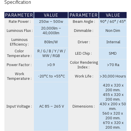
Specification
PARAMETER
VALUE
PARAMETER
VALUE
Rate Power :
250w – 500w
Beam Angle :
90° / 60° / 45°
20,000lm –
Luminous Flux :
Dimmable :
Non Dim
40,000lm
Luminous
80lm/W
Driver :
Internal
Efficiency :
Color
R / G / B / Y / W /
LED Chip :
SMD
Temperature :
WW / RGB
Color Rendering
Power Factor :
>0.9
>70 Ra
Index :
Work
-20°C to +55°C
Work Life :
>30,000 Hours
Temperature :
420 x 320 x
200 mm.
455 x 320 x
200 mm.
430 x 200 x 50
Input Voltage :
AC 85 – 265 V
Dimensions :
mm.
560 x 320 x
200 mm.
670 x 320 x
200 mm.