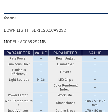
คำอธิบาย
DOWN LIGHT : SERIES ACCA92S2
MODEL : ACCA92S2MB
PARAMETER
VALUE
PARAMETER
VALUE
Rate Power :
–
Beam Angle :
–
Luminous Flux :
–
Dimmable :
–
Luminous
–
Driver :
–
Efficiency :
Light Source :
Mr16
LED Chip :
–
Color Rendering
–
Index :
Power Factor :
–
Work Life :
–
Work Temperature
185 x 92 x 28
–
Dimensions :
:
mm.
Input Voltage :
–
Cutting Size :
170 x 80 mm.