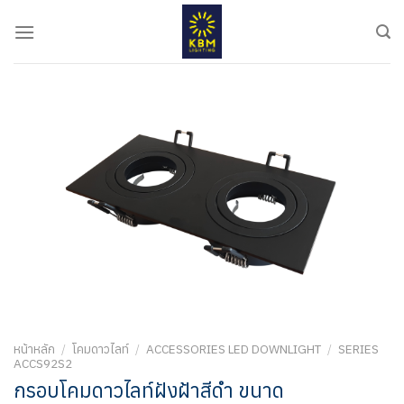
ข้าม
ไป
ยัง
เนื้อหา
หน้าหลัก
/
โคมดาวไลท์
/
ACCESSORIES LED DOWNLIGHT
/
SERIES
ACCS92S2
กรอบโคมดาวไลท์ฝังฝ้าสีดำ ขนาด