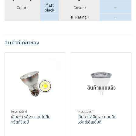
Matt
Color :
Cover :
–
black
IP Rating :
–
สินค้าที่เกี่ยวข้อง
สินค้าหมดแล้ว
โคมดาวไลท์
โคมดาวไลท์
เอ็มอา16อี27 แบบไม่ดิม
เอ็มอา16จียู5.3 แบบดิม
7วัตต์ชีโอบี
5วัตต์เอ็สเอ็มดี