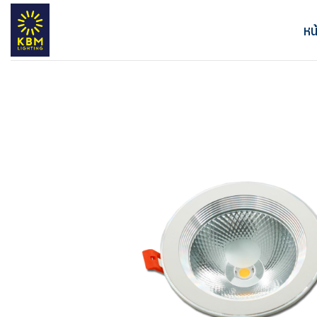
ข้าม
ไป
หน
ยัง
เนื้อหา