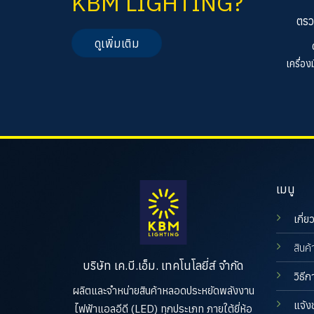
KBM LIGHTING?
ตรว
ดูเพิ่มเติม
เครื่อ
เมนู
เกี่ย
สินค้
บริษัท เค.บี.เอ็ม. เทคโนโลยี่ส์ จำกัด
วิธีก
ผลิตและจำหน่ายสินค้าหลอดประหยัดพลังงาน
แจ้ง
ไฟฟ้าแอลอีดี (LED) ทุกประเภท ภายใต้ยี่ห้อ