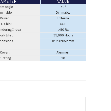
RAMETER
VALUE
m Angle :
60°
mmable :
Dimmable
Driver :
External
ED Chip :
COB
ndering Index :
>80 Ra
rk Life :
35,000 Hours
ensions :
8″ 232X62 mm
Cover :
Aluminum
 Rating :
20