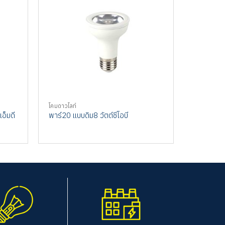
โคมดาวไลท์
โคมดาวไลท์
เอ็มดี
พาร์20 แบบดิม8 วัตต์ชีโอบี
พีแอลชีแบบ