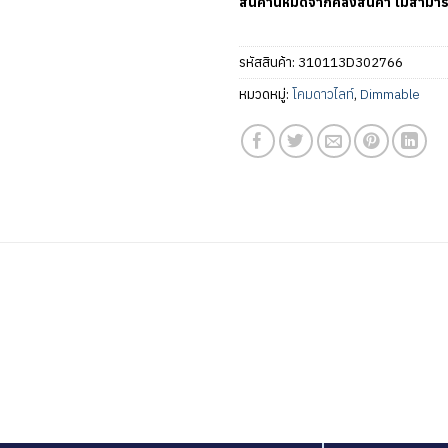
สินค้านี้หมดจากคลังสินค้า ไม่สามาร
รหัสสินค้า:
310113D302766
หมวดหมู่:
โคมดาวไลท์
,
Dimmable