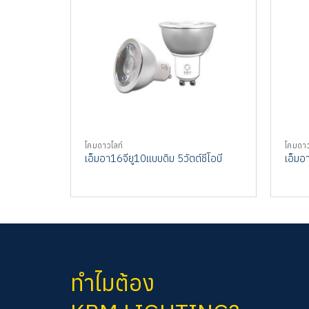
โคมดาวไลท์
โคมดาว
เอ็มอา16จียู10แบบดิม 5วัตต์ชีโอบี
เอ็มอา
ทำไมต้อง