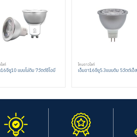
ไลท์
โคมดาวไลท์
16จียู10 แบบไม่ดิม 7วัตต์ชีโอบี
เอ็มอา16จียู5.3แบบดิม 5วัตต์เอ็ส