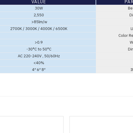
VALUE
PA
30W
Bea
2,550
Di
>85lm/w
2700K / 3000K / 4000K / 6500K
L
Color Re
>0.9
Wo
-30°C to 50°C
Dim
AC 220-240V , 50/60Hz
<40%
4″ 6″ 8″
IP