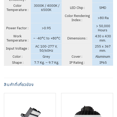
Color
3000K / 4000K /
LED Chip :
SMD
Temperature :
6500K
Color Rendering
>80 Ra
Index :
> 50,000
Power Factor :
>0.95
Hours
Work
430 x 430
– -40°C to +80°C
Dimensions :
Temperature :
mm.
AC 100-277 V,
255 x 367
Input Voltage :
50/60Hz
mm.
Color :
Grey
Cover :
Aluminum
Shape :
7.7 Kg. – 9.7 Kg.
IP Rating :
IP65
สินค้าที่เกี่ยวข้อง