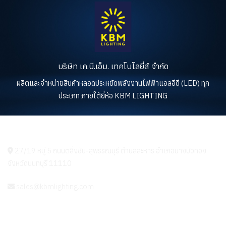
บริษัท เค.บี.เอ็ม. เทคโนโลยี่ส์ จำกัด
ผลิตและจำหน่ายสินค้าหลอดประหยัดพลังงานไฟฟ้าแอลอีดี (LED) ทุก
ประเภท ภายใต้ยี่ห้อ KBM LIGHTING
KBM LIGHTING
27/19 หมู่ 5 ถนนตลิ่งชัน-สุพรรณบุรี ตำบลละหาร อำเภอบางบัวทอง
จังหวัดนนทบุรี 11110
sales@kbmlighting.com