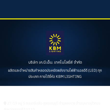
บริษัท เค.บี.เอ็ม. เทคโนโลยี่ส์ จำกัด
ผลิตและจำหน่ายสินค้าหลอดประหยัดพลังงานไฟฟ้าแอลอีดี (LED) ทุก
ประเภท ภายใต้ยี่ห้อ KBM LIGHTING
KBM LIGHTING
27/19 หมู่ 5 ถนนตลิ่งชัน-สุพรรณบุรี ตำบลละหาร อำเภอบางบัวทอง
จังหวัดนนทบุรี 11110