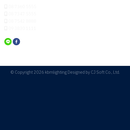
08 7360 5555
08 7347 5555
08 7542 8888
09 3830 1111
© Copyright 2026 kbmlighting Designed by
CJ Soft Co., Ltd.