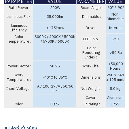
PARAMETER
VALUE
PARAMETER
VALUE
Rate Power :
200W
Beam Angle :
60° / 90°
Non-
Luminous Flux :
35,000lm
Dimmable :
Dimmable
Luminous
>175lm/w
Driver :
Internal
Efficiency :
Color
3000K / 4000K / 5000K
LED Chip :
SMD
Temperature :
/ 5700K / 6000K
Color
Rendering
>80 Ra
Index :
>50,000
Power Factor :
>0.95
Work Life :
Hours
Work
260 x 348
-40°C to 85°C
Dimensions :
Temperature :
x 195 mm.
AC 100-277V , 50/60
Input Voltage :
Net Weight :
5.0 kg
Hz
Cover :
Aluminum
Color :
Black
IP Rating :
IP65
สินค้าที่เกี่ยวข้อง