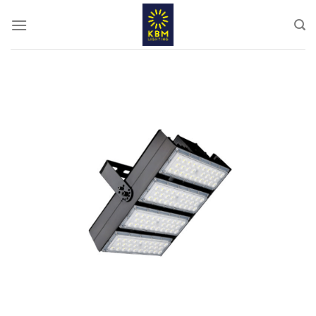
ข้าม
ไป
ยัง
เนื้อหา