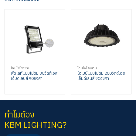
โคมไฟโรงงาน
โคมไฟโรงงาน
ฟัดไลท์แบบไม่ดิม 30วัตต์เอส
ไฮเบย์แบบไม่ดิม 200วัตต์เอส
เอ็มดีเลนส์ 90องศา
เอ็มดีเลนส์ 90องศา
ทำไมต้อง
KBM LIGHTING?