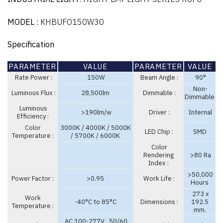
MODEL :
KHBUFO150W30
Specification
PARAMETER
VALUE
PARAMETER
VALUE
Rate Power :
150W
Beam Angle :
90°
Non-
Luminous Flux :
28,500lm
Dimmable :
Dimmable
Luminous
>190lm/w
Driver :
Internal
Efficiency :
Color
3000K / 4000K / 5000K
LED Chip :
SMD
Temperature :
/ 5700K / 6000K
Color
Rendering
>80 Ra
Index :
>50,000
Power Factor :
>0.95
Work Life :
Hours
273 x
Work
-40°C to 85°C
Dimensions :
192.5
Temperature :
mm.
AC 100-277V , 50/60