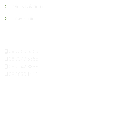
วิธีการสั่งซื้อสินค้า
แจ้งชำระเงิน
ติดต่อเรา
08 7360 5555
08 7347 5555
08 7542 8888
09 3830 1111