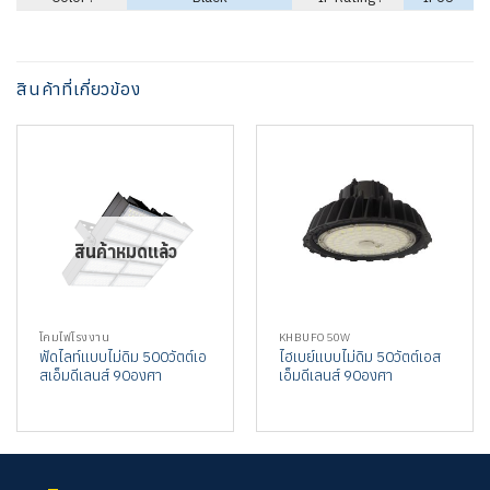
สินค้าที่เกี่ยวข้อง
สินค้าหมดแล้ว
โคมไฟโรงงาน
KHBUFO50W
ฟัดไลท์แบบไม่ดิม 500วัตต์เอ
ไฮเบย์แบบไม่ดิม 50วัตต์เอส
สเอ็มดีเลนส์ 90องศา
เอ็มดีเลนส์ 90องศา