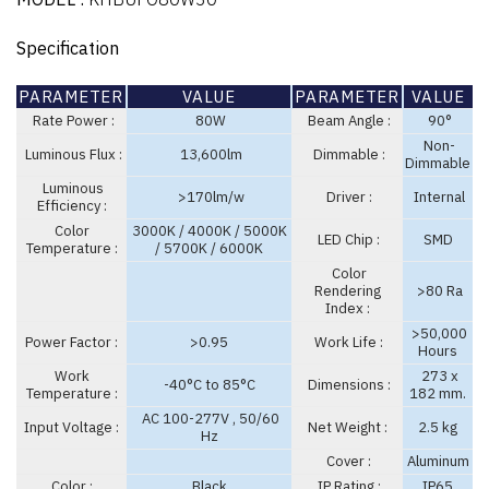
Specification
PARAMETER
VALUE
PARAMETER
VALUE
Rate Power :
80W
Beam Angle :
90°
Non-
Luminous Flux :
13,600lm
Dimmable :
Dimmable
Luminous
>170lm/w
Driver :
Internal
Efficiency :
Color
3000K / 4000K / 5000K
LED Chip :
SMD
Temperature :
/ 5700K / 6000K
Color
Rendering
>80 Ra
Index :
>50,000
Power Factor :
>0.95
Work Life :
Hours
Work
273 x
-40°C to 85°C
Dimensions :
Temperature :
182 mm.
AC 100-277V , 50/60
Input Voltage :
Net Weight :
2.5 kg
Hz
Cover :
Aluminum
Color :
Black
IP Rating :
IP65