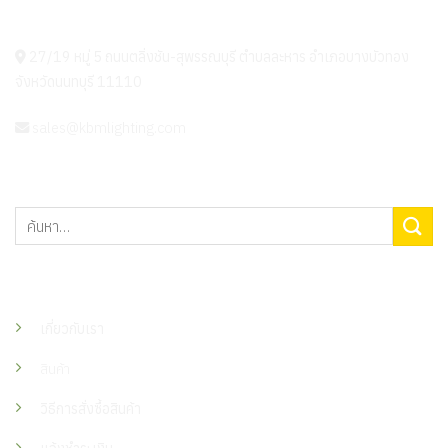
KBM LIGHTING
27/19 หมู่ 5 ถนนตลิ่งชัน-สุพรรณบุรี ตำบลละหาร อำเภอบางบัวทอง
จังหวัดนนทบุรี 11110
sales@kbmlighting.com
ค้นหา:
เมนู
เกี่ยวกับเรา
สินค้า
วิธีการสั่งซื้อสินค้า