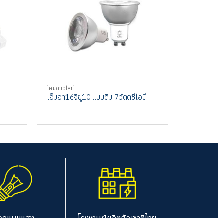
โคมดาวไลท์
โคมดาวไลท์
เอ็มอา16จียู10 แบบดิม 7วัตต์ชีโอบี
เอ็มอา16อี
อกแบบแสง
โรงงานผู้ผลิตสัญชาติไทย