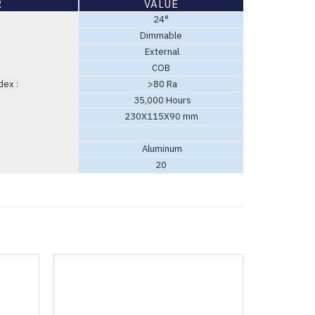
R
VALUE
24°
Dimmable
External
COB
dex :
>80 Ra
35,000 Hours
230X115X90 mm
Aluminum
20