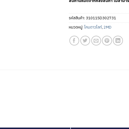
สินค้านี้หมดจากคลังสินค้า ไม่สามาร
รหัสสินค้า:
310115D302731
หมวดหมู่:
โคมดาวไลท์
,
2MD