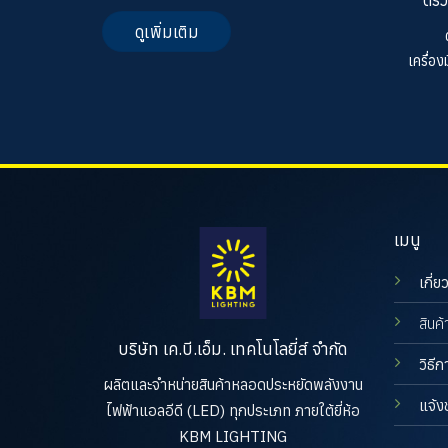
ดูเพิ่มเติม
เครื่อ
เมนู
เกี่ย
สินค้
บริษัท เค.บี.เอ็ม. เทคโนโลยี่ส์ จำกัด
วิธีก
ผลิตและจำหน่ายสินค้าหลอดประหยัดพลังงาน
แจ้ง
ไฟฟ้าแอลอีดี (LED) ทุกประเภท ภายใต้ยี่ห้อ
KBM LIGHTING