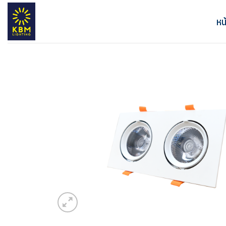
ข้าม
ไป
หน
ยัง
เนื้อหา