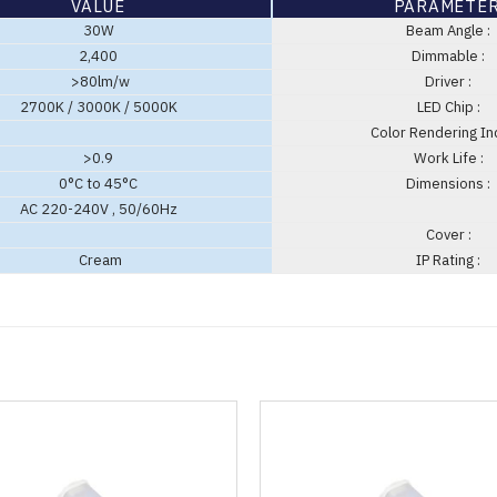
VALUE
PARAMETE
30W
Beam Angle :
2,400
Dimmable :
>80lm/w
Driver :
2700K / 3000K / 5000K
LED Chip :
Color Rendering In
>0.9
Work Life :
0°C to 45°C
Dimensions :
AC 220-240V , 50/60Hz
Cover :
Cream
IP Rating :