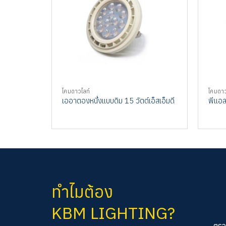
โคมดาวไลท์
โคมดาว
เออาตองหนึ่งแบบดิม 15 วัตต์เอ็สเอ็มดี
พีแอลช
ทำไมต้อง
KBM LIGHTING?
ตรว