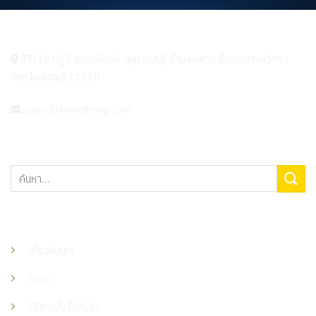
KBM LIGHTING
27/19 หมู่ 5 ถนนตลิ่งชัน-สุพรรณบุรี ตำบลละหาร อำเภอบางบัวทอง
จังหวัดนนทบุรี 11110
sales@kbmlighting.com
ค้นหา:
เมนู
เกี่ยวกับเรา
สินค้า
วิธีการสั่งซื้อสินค้า