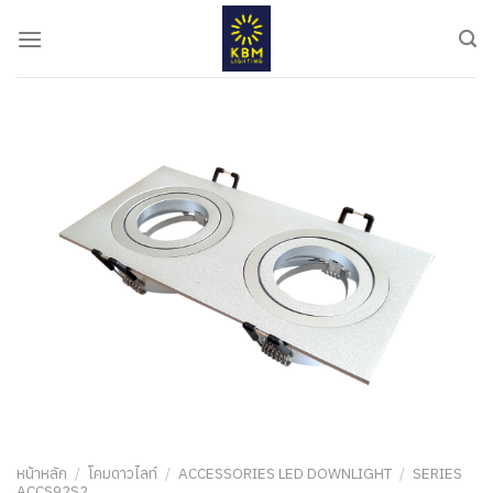
ข้าม
ไป
ยัง
เนื้อหา
หน้าหลัก
/
โคมดาวไลท์
/
ACCESSORIES LED DOWNLIGHT
/
SERIES
ACCS92S2