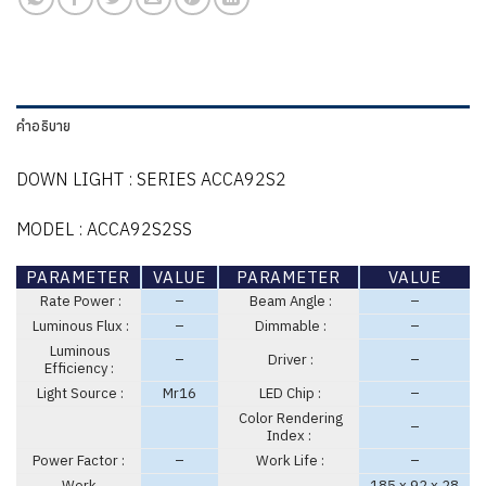
คำอธิบาย
DOWN LIGHT : SERIES ACCA92S2
MODEL : ACCA92S2SS
PARAMETER
VALUE
PARAMETER
VALUE
Rate Power :
–
Beam Angle :
–
Luminous Flux :
–
Dimmable :
–
Luminous
–
Driver :
–
Efficiency :
Light Source :
Mr16
LED Chip :
–
Color Rendering
–
Index :
Power Factor :
–
Work Life :
–
Work
185 x 92 x 28