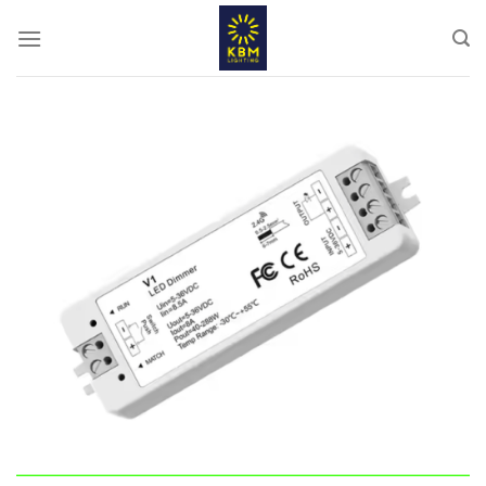
ข้าม
ไป
ยัง
เนื้อหา