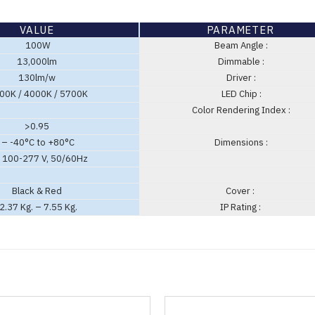
VALUE
PARAMETER
100W
Beam Angle :
13,000lm
Dimmable :
130lm/w
Driver :
00K / 4000K / 5700K
LED Chip :
Color Rendering Index :
>0.95
– -40°C to +80°C
Dimensions :
 100-277 V, 50/60Hz
Black & Red
Cover :
2.37 Kg. – 7.55 Kg.
IP Rating :