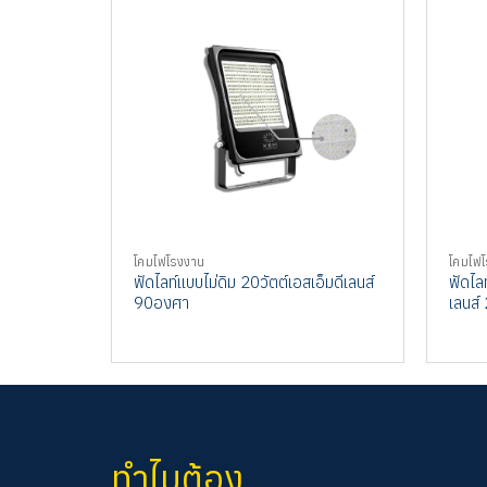
โคมไฟโรงงาน
โคมไฟ
ฟัดไลท์แบบไม่ดิม 20วัตต์เอสเอ็มดีเลนส์
ฟัดไล
90องศา
เลนส
ทำไมต้อง