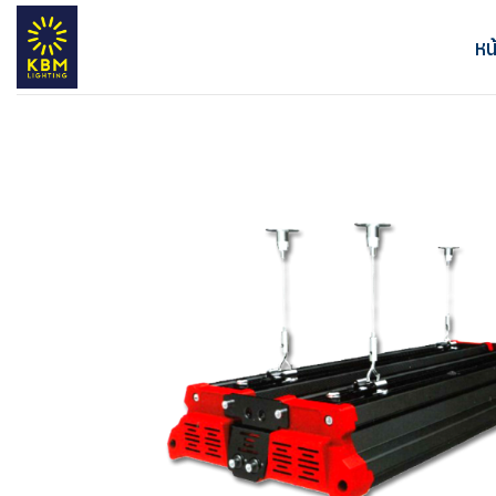
ข้าม
ไป
หน
ยัง
เนื้อหา