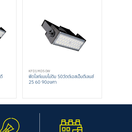
KFD1MD50W
โคมไฟโรงงา
ดี
ฟัดไลท์แบบไม่ดิม 50วัตต์เอสเอ็มดีเลนส์
ฟัดไลท์แบบ
25 60 90องศา
เลนส์ 90