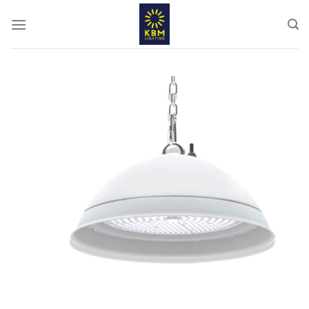
ข้าม
ไป
ยัง
เนื้อหา