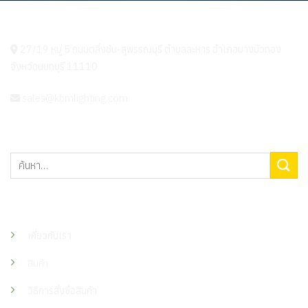
KBM LIGHTING
27/19 หมู่ 5 ถนนตลิ่งชัน-สุพรรณบุรี ตำบลละหาร อำเภอบางบัวทอง
จังหวัดนนทบุรี 11110
sales@kbmlighting.com
ค้นหา:
เมนู
เกี่ยวกับเรา
สินค้า
วิธีการสั่งซื้อสินค้า