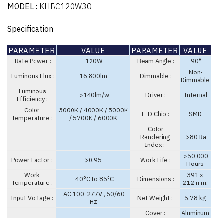
MODEL :
KHBC120W30
Specification
PARAMETER
VALUE
PARAMETER
VALUE
Rate Power :
120W
Beam Angle :
90°
Non-
Luminous Flux :
16,800lm
Dimmable :
Dimmable
Luminous
>140lm/w
Driver :
Internal
Efficiency :
Color
3000K / 4000K / 5000K
LED Chip :
SMD
Temperature :
/ 5700K / 6000K
Color
Rendering
>80 Ra
Index :
>50,000
Power Factor :
>0.95
Work Life :
Hours
Work
391 x
-40°C to 85°C
Dimensions :
Temperature :
212 mm.
AC 100-277V , 50/60
Input Voltage :
Net Weight :
5.78 kg
Hz
Cover :
Aluminum