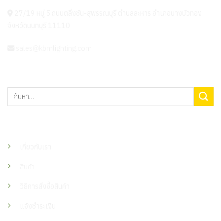
27/19 หมู่ 5 ถนนตลิ่งชัน-สุพรรณบุรี ตำบลละหาร อำเภอบางบัวทอง
จังหวัดนนทบุรี 11110
sales@kbmlighting.com
ค้นหา:
เมนู
เกี่ยวกับเรา
สินค้า
วิธีการสั่งซื้อสินค้า
แจ้งชำระเงิน