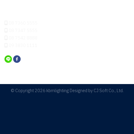
ติดต่อเรา
08 7360 5555
08 7347 5555
08 7542 8888
09 3830 1111
© Copyright 2026 kbmlighting Designed by
CJ Soft Co., Ltd.