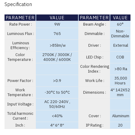
Specification
PARAMETER
VALUE
PARAMETER
VALUE
Rate Power :
9W
Beam Angle :
60°
Non-
Luminous Flux :
765
Dimmable :
Dimmable
Luminous
>85lm/w
Driver :
External
Efficiency :
Color
2700K / 3000K /
LED Chip :
COB
Temperature :
4000K / 6000K
Color Rendering
>80 Ra
Index :
35,000
Power Factor :
>0.9
Work Life :
Hours
Work
4″ 142X52
-30°C to 50°C
Dimensions :
Temperature :
mm
AC 220-240V ,
Input Voltage :
50/60Hz
Total harmonic
<40%
Cover :
Aluminum
Current :
Inch :
4″ 6″ 8″
IP Rating :
20