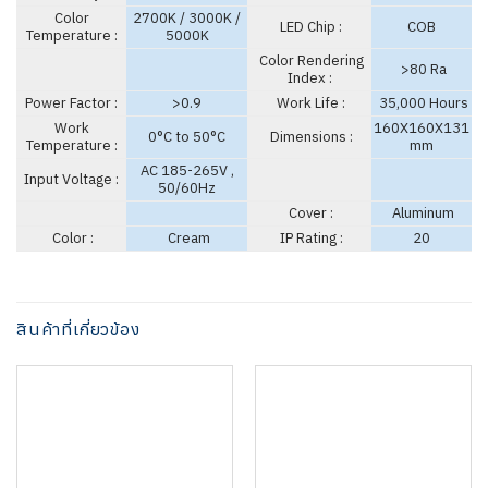
Color
2700K / 3000K /
LED Chip :
COB
Temperature :
5000K
Color Rendering
>80 Ra
Index :
Power Factor :
>0.9
Work Life :
35,000 Hours
Work
160X160X131
0°C to 50°C
Dimensions :
Temperature :
mm
AC 185-265V ,
Input Voltage :
50/60Hz
Cover :
Aluminum
Color :
Cream
IP Rating :
20
สินค้าที่เกี่ยวข้อง