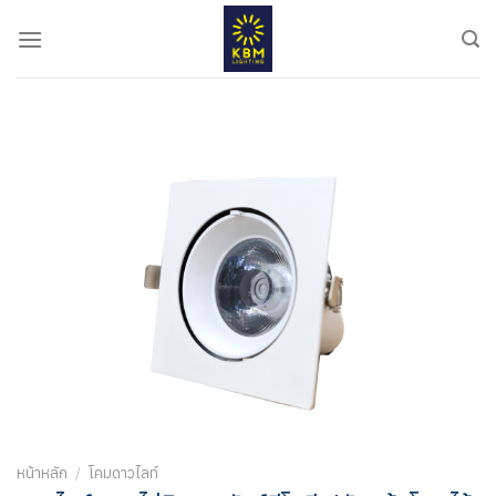
ข้าม
ไป
ยัง
เนื้อหา
หน้าหลัก
/
โคมดาวไลท์