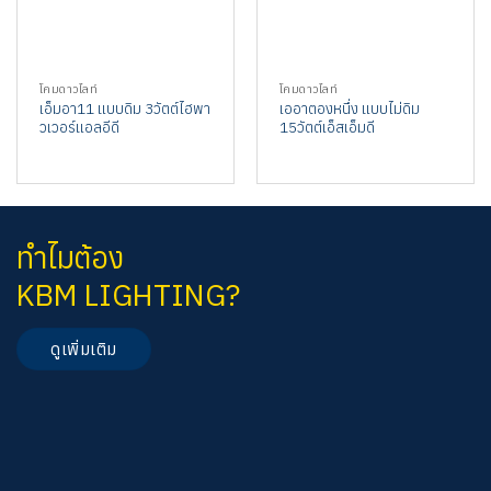
โคมดาวไลท์
โคมดาวไลท์
เอ็มอา11 แบบดิม 3วัตต์ไฮพา
เออาตองหนึ่ง แบบไม่ดิม
วเวอร์แอลอีดี
15วัตต์เอ็สเอ็มดี
ทำไมต้อง
KBM LIGHTING?
ดูเพิ่มเติม