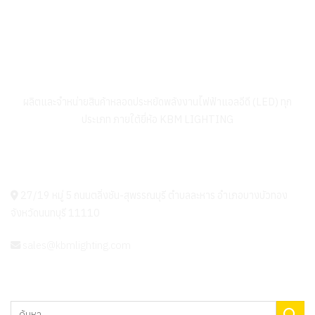
บริษัท เค.บี.เอ็ม. เทคโนโลยี่ส์ จำกัด
ผลิตและจำหน่ายสินค้าหลอดประหยัดพลังงานไฟฟ้าแอลอีดี (LED) ทุก
ประเภท ภายใต้ยี่ห้อ KBM LIGHTING
KBM LIGHTING
27/19 หมู่ 5 ถนนตลิ่งชัน-สุพรรณบุรี ตำบลละหาร อำเภอบางบัวทอง
จังหวัดนนทบุรี 11110
sales@kbmlighting.com
ค้นหา: