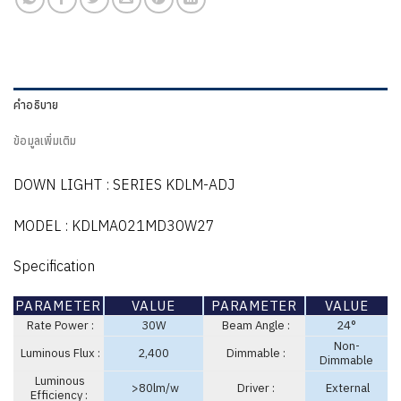
คำอธิบาย
ข้อมูลเพิ่มเติม
DOWN LIGHT : SERIES KDLM-ADJ
MODEL : KDLMA021MD30W27
Specification
PARAMETER
VALUE
PARAMETER
VALUE
Rate Power :
30W
Beam Angle :
24°
Non-
Luminous Flux :
2,400
Dimmable :
Dimmable
Luminous
>80lm/w
Driver :
External
Efficiency :