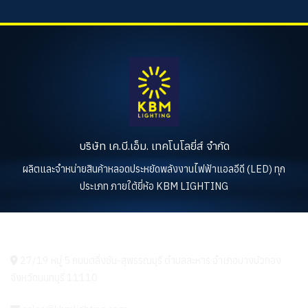
บริษัท เค.บี.เอ็ม. เทคโนโลยี่ส์ จำกัด
ผลิตและจำหน่ายสินค้าหลอดประหยัดพลังงานไฟฟ้าแอลอีดี (LED) ทุก
ประเภท ภายใต้ยี่ห้อ KBM LIGHTING
KBM LIGHTING
27/19 หมู่ 5 ถนนตลิ่งชัน-สุพรรณบุรี ตำบลละหาร อำเภอบางบัวทอง
จังหวัดนนทบุรี 11110