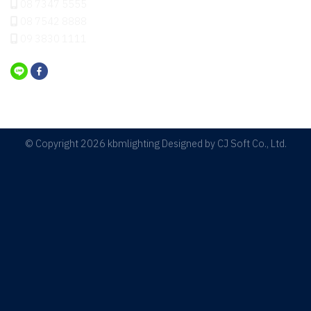
08 7347 5555
08 7542 8888
09 3830 1111
© Copyright 2026 kbmlighting Designed by
CJ Soft Co., Ltd.