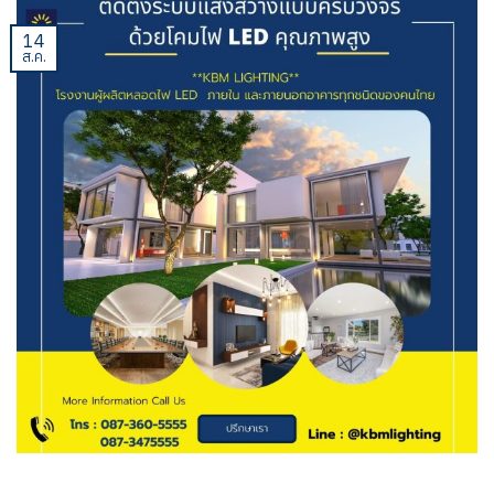
14
ส.ค.