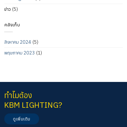
ตั้ง
โรงแรม
เลือก
ของ
ไฟ
ห้อง
ข่าว
(5)
หลอด
KBM
สนาม
ประชุม
ไฟ
LIGHTING
ฟุต
ฯลฯ
ติด
บอ
ตั้ง
คลังเก็บ
ลบี
เพิ่ม
จี
แสง
ที่
สว่าง
ใช้
สิงหาคม 2024
(5)
ภายใน
เป็น
อาคาร
สนาม
พฤษภาคม 2023
(1)
สำนักงาน
แข่ง
ห้อง
แมท
ประชุม
สำคัญ
ต่างๆ
มากมาย
ทำไมต้อง
KBM LIGHTING?
ดูเพิ่มเติม