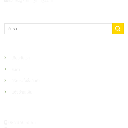
sales@kbmlighting.com
ค้นหา:
เมนู
เกี่ยวกับเรา
สินค้า
วิธีการสั่งซื้อสินค้า
แจ้งชำระเงิน
ติดต่อเรา
08 7360 5555