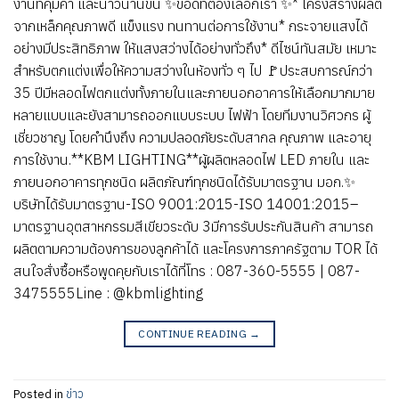
งานที่คุ้มค่า และนาวนานขึ้น ✨ข้อดีที่ต้องเลือกเรา ✨* โครงสร้างผลิต
จากเหล็กคุณภาพดี แข็งแรง ทนทานต่อการใช้งาน* กระจายแสงได้
อย่างมีประสิทธิภาพ ให้แสงสว่างได้อย่างทั่วถึง* ดีไซน์ทันสมัย เหมาะ
สำหรับตกแต่งเพื่อให้ความสว่างในห้องทั่ว ๆ ไป 🚩ประสบการณ์กว่า
35 ปีมีหลอดไฟตกแต่งทั้งภายในและภายนอกอาคารให้เลือกมากมาย
หลายแบบและยังสามารถออกแบบระบบ ไฟฟ้า โดยทีมงานวิศวกร ผู้
เชี่ยวชาญ โดยคำนึงถึง ความปลอดภัยระดับสากล คุณภาพ และอายุ
การใช้งาน.**KBM LIGHTING**ผู้ผลิตหลอดไฟ LED ภายใน และ
ภายนอกอาคารทุกชนิด ผลิตภัณฑ์ทุกชนิดได้รับมาตรฐาน มอก.✨
บริษัทได้รับมาตรฐาน-ISO 9001:2015-ISO 14001:2015–
มาตรฐานอุตสาหกรรมสีเขียวระดับ 3มีการรับประกันสินค้า สามารถ
ผลิตตามความต้องการของลูกค้าได้ และโครงการภาครัฐตาม TOR ได้
สนใจสั่งซื้อหรือพูดคุยกับเราได้ที่โทร : 087-360-5555 | 087-
3475555Line : @kbmlighting
CONTINUE READING
→
Posted in
ข่าว