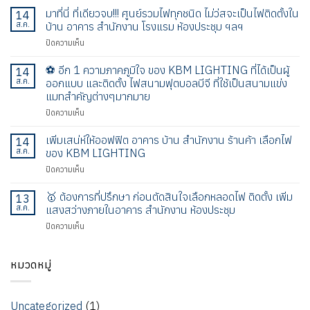
ต้องการ
มาที่นี่ ที่เดียวจบ!!! ศูนย์รวมไฟทุกชนิด ไม่ว่สจะเป็นไฟติดตั้งใน
14
ที่
ส.ค.
บ้าน อาคาร สำนักงาน โรงแรม ห้องประชุม ฯลฯ
ปรึกษา
บน
ปิดความเห็น
ก่อน
มา
ตัดสิน
ที่
⚽️ อีก 1 ความภาคภูมิใจ ของ KBM LIGHTING ที่ได้เป็นผู้
ใจ
14
นี่
เลือก
ส.ค.
ออกแบบ และติดตั้ง ไฟสนามฟุตบอลบีจี ที่ใช้เป็นสนามแข่ง
ที่
หลอด
แมทสำคัญต่างๆมากมาย
เดียว
ไฟ
บน
ปิดความเห็น
จบ!!!
ติด
⚽️
ศูนย์
ตั้ง
อีก
รวม
เพิ่มเสน่ห์ให้ออฟฟิต อาคาร บ้าน สำนักงาน ร้านค้า เลือกไฟ
เพิ่ม
14
1
ไฟ
แสง
ส.ค.
ของ KBM LIGHTING
ความ
ทุก
สว่าง
บน
ปิดความเห็น
ภาค
ชนิด
ภายใน
เพิ่ม
ภูมิใจ
ไม่
อาคาร
เสน่ห์
🥇 ต้องการที่ปรึกษา ก่อนตัดสินใจเลือกหลอดไฟ ติดตั้ง เพิ่ม
ของ
ว่ส
13
สำนักงาน
ให้
KBM
จะ
ส.ค.
แสงสว่างภายในอาคาร สำนักงาน ห้องประชุม
ห้อง
ออฟ
LIGHTING
เป็น
ประชุม
บน
ปิดความเห็น
ฟิต
ที่
ไฟ
🥇
อาคาร
ได้
ติด
ต้องการ
บ้าน
เป็น
ตั้ง
ที่
หมวดหมู่
สำนักงาน
ผู้
ใน
ปรึกษา
ร้าน
ออกแบบ
บ้าน
ก่อน
ค้า
และ
อาคาร
ตัดสิน
เลือก
ติด
สำนักงาน
Uncategorized
(1)
ใจ
ไฟ