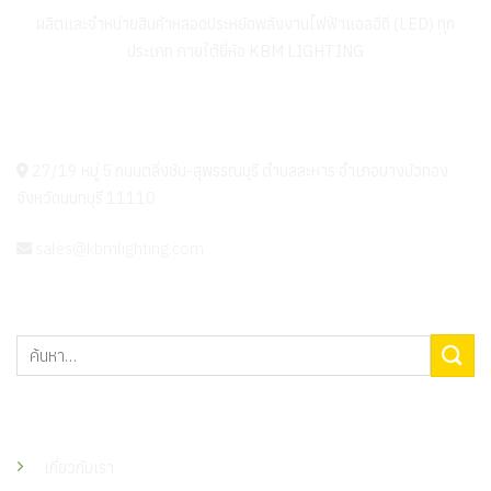
ผลิตและจำหน่ายสินค้าหลอดประหยัดพลังงานไฟฟ้าแอลอีดี (LED) ทุก
ประเภท ภายใต้ยี่ห้อ KBM LIGHTING
KBM LIGHTING
27/19 หมู่ 5 ถนนตลิ่งชัน-สุพรรณบุรี ตำบลละหาร อำเภอบางบัวทอง
จังหวัดนนทบุรี 11110
sales@kbmlighting.com
ค้นหา:
เมนู
เกี่ยวกับเรา