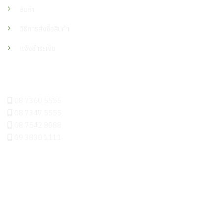
สินค้า
วิธีการสั่งซื้อสินค้า
แจ้งชำระเงิน
ติดต่อเรา
08 7360 5555
08 7347 5555
08 7542 8888
09 3830 1111