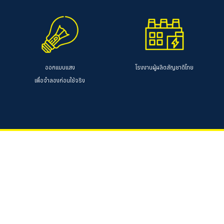
ออกแบบแสง
โรงงานผู้ผลิตสัญชาติไทย
เพื่อจำลองก่อนใช้จริง
บริษัท เค.บี.เอ็ม. เทคโนโลยี่ส์ จำกัด